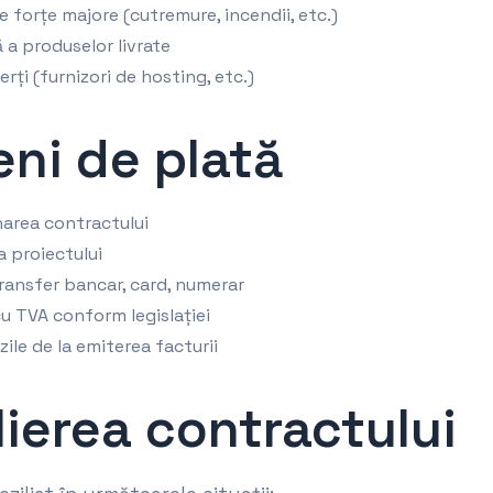
de forțe majore (cutremure, incendii, etc.)
ă a produselor livrate
rți (furnizori de hosting, etc.)
eni de plată
area contractului
a proiectului
ransfer bancar, card, numerar
cu TVA conform legislației
zile de la emiterea facturii
lierea contractului