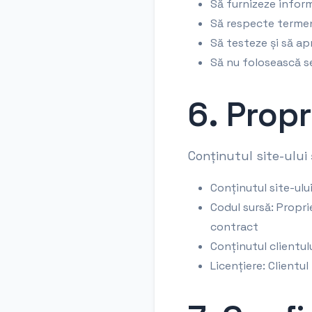
Să furnizeze inform
Să respecte termen
Să testeze și să apr
Să nu folosească ser
6. Prop
Conținutul site-ului 
Conținutul site-ulu
Codul sursă: Propri
contract
Conținutul clientul
Licențiere: Clientul