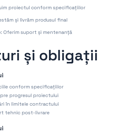
uim proiectul conform specificațiilor
Testăm și livrăm produsul final
e: Oferim suport și mentenanță
uri și obligații
ui
iile conform specificațiilor
pre progresul proiectului
ri în limitele contractului
t tehnic post-livrare
ui