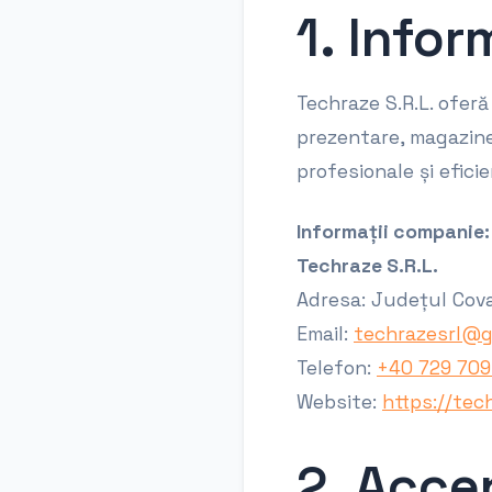
1. Infor
Techraze S.R.L. oferă
prezentare, magazine 
profesionale și eficie
Informații companie:
Techraze S.R.L.
Adresa: Județul Covasn
Email:
techrazesrl@g
Telefon:
+40 729 709
Website:
https://tec
2. Acce