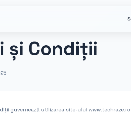
S
 și Condiții
025
diții guvernează utilizarea site-ului www.techraze.ro ș