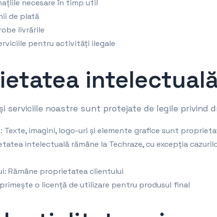
ațiile necesare în timp util
ii de plată
obe livrările
viciile pentru activități ilegale
rietatea intelectual
și serviciile noastre sunt protejate de legile privind 
i: Texte, imagini, logo-uri și elemente grafice sunt proprie
etatea intelectuală rămâne la Techraze, cu excepția cazurilo
ui: Rămâne proprietatea clientului
 primește o licență de utilizare pentru produsul final