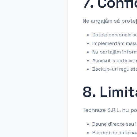
7. Confi
Ne angajăm să protej
Datele personale s
Implementăm măsuri
Nu partajăm inform
Accesul la date est
Backup-uri regulate
8. Limi
Techraze S.R.L. nu p
Daune directe sau in
Pierderi de date c