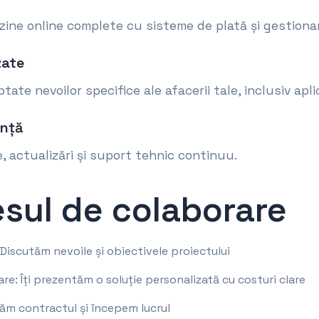
ine online complete cu sisteme de plată și gestionar
zate
ate nevoilor specifice ale afacerii tale, inclusiv aplic
anță
re, actualizări și suport tehnic continuu.
esul de colaborare
: Discutăm nevoile și obiectivele proiectului
re: Îți prezentăm o soluție personalizată cu costuri clare
m contractul și începem lucrul