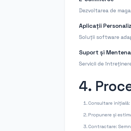
Dezvoltarea de magaz
Aplicații Personali
Soluții software adapt
Suport și Menten
Servicii de întreține
4. Proc
Consultare inițială
Propunere și estima
Contractare: Semnă