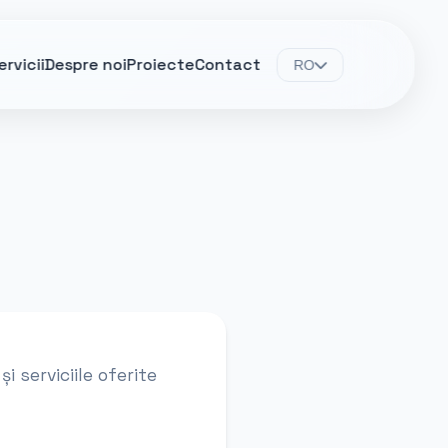
ervicii
Despre noi
Proiecte
Contact
RO
i serviciile oferite