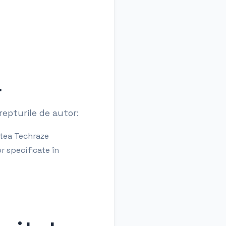
ă
drepturile de autor:
tatea Techraze
r specificate în